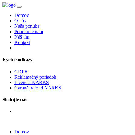
Domov
O nás
Naša ponuka
Ponúknite nám
Náš tím
Kontakt
Rýchle odkazy
GDPR
Reklamačný poriadok
Licencia NARKS
Garančný fond NARKS
Sledujte nás
Domov